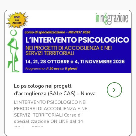
Lo psicologo nei progetti
d'accoglienza (SAI e CAS) – Nuova
edizione
L'INTERVENTO PSICOLOGICO NEI
PERCORSI DI ACCOGLIENZA E NEI
SERVIZI TERRITORIALI Corso di
specializzazione ON LINE dal 14
Ottobre 2026