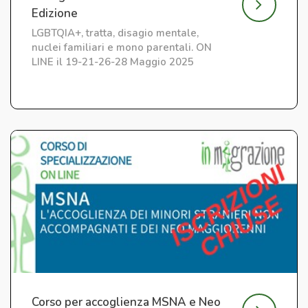
Edizione
LGBTQIA+, tratta, disagio mentale,
nuclei familiari e mono parentali. ON
LINE il 19-21-26-28 Maggio 2025
Corso per accoglienza MSNA e Neo