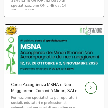
SERVIZI TERRITORIALI Corso di
specializzazione ON LINE dal 14
Ottobre 2026
Corso Accoglienza MSNA e Neo
Maggiorenni Comunità Minori, SAI e
CAS
Formazione specialistica per operatori
sociali, educatori e professionisti
coinvolti nei percorsi di accoglienza e