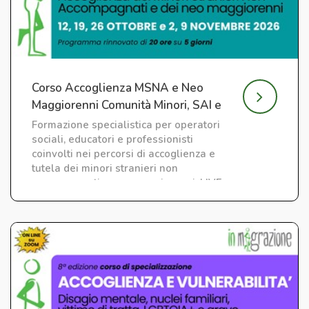
Corso Accoglienza MSNA e Neo
Maggiorenni Comunità Minori, SAI e
CAS
Formazione specialistica per operatori
sociali, educatori e professionisti
coinvolti nei percorsi di accoglienza e
tutela dei minori stranieri non
accompagnati e neo maggiorenni. LIVE
su ZOOM