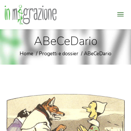
ABeCeDario
Home
Progetti e dossier
ABeCeDario