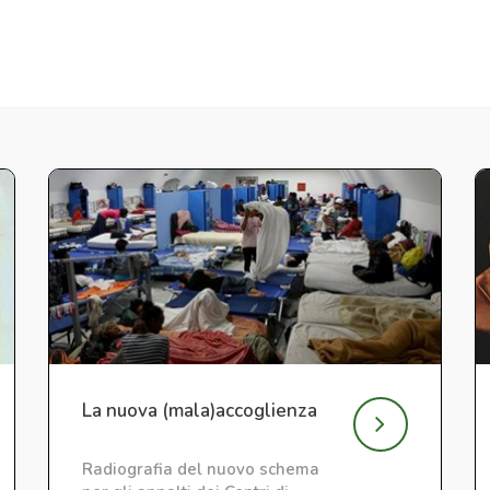
La nuova (mala)accoglienza
Radiografia del nuovo schema