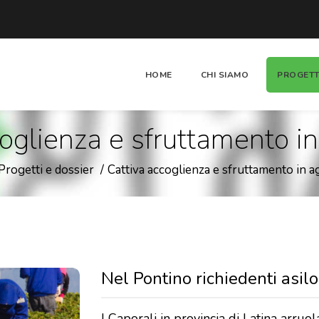
HOME
CHI SIAMO
PROGETT
oglienza e sfruttamento in
Progetti e dossier
Cattiva accoglienza e sfruttamento in a
Nel Pontino richiedenti asilo
I Caporali in provincia di Latina arruo