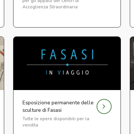
per gli appalti dei Centri di
Accoglienza Straordinaria
Esposizione permanente delle
sculture di Fasasi
Tutte le opere disponibili per la
vendita