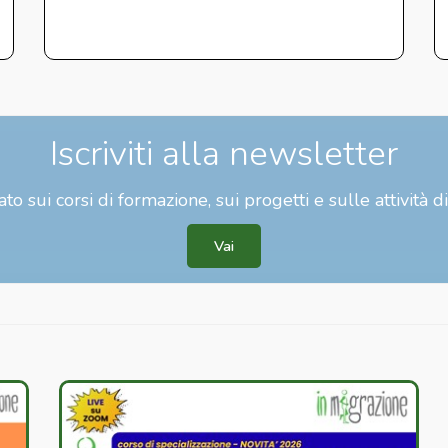
Iscriviti alla newsletter
to sui corsi di formazione, sui progetti e sulle attività d
Vai