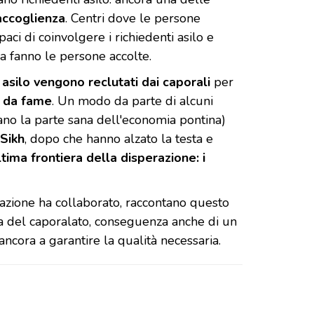
accoglienza
. Centri dove le persone
ci di coinvolgere i richiedenti asilo e
a fanno le persone accolte.
 asilo vengono reclutati dai caporali
per
di da fame
. Un modo da parte di alcuni
iano la parte sana dell'economia pontina)
 Sikh
, dopo che hanno alzato la testa e
ultima frontiera della disperazione: i
grazione ha collaborato, raccontano questo
a del caporalato, conseguenza anche di un
, richiedenti asilo sfuttati
ancora a garantire la qualità necessaria.
italiane