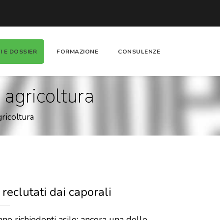
I E DOSSIER
FORMAZIONE
CONSULENZE
 agricoltura
gricoltura
 reclutati dai caporali
lano richiedenti asilo: ancora una delle