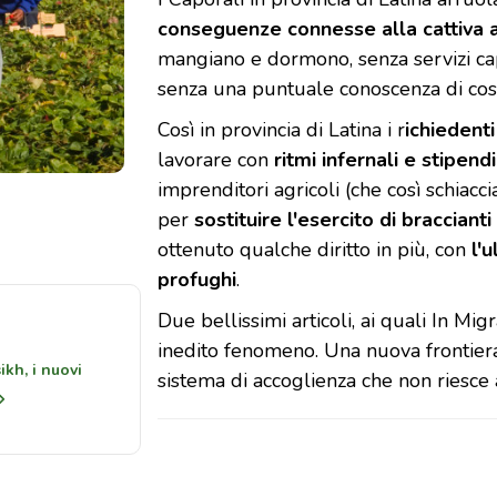
conseguenze connesse alla cattiva 
mangiano e dormono, senza servizi capa
senza una puntuale conoscenza di cos
Così in provincia di Latina i r
ichiedenti
lavorare con
ritmi infernali e stipen
imprenditori agricoli (che così schiacc
per
sostituire l'esercito di braccianti
ottenuto qualche diritto in più, con
l'
profughi
.
Avvenire
Due bellissimi articoli, ai quali In Mi
inedito fenomeno. Una nuova frontier
ikh, i nuovi
Schiavi nei campi. latina
sistema di accoglienza che non riesce 
insieme alle braccianti 