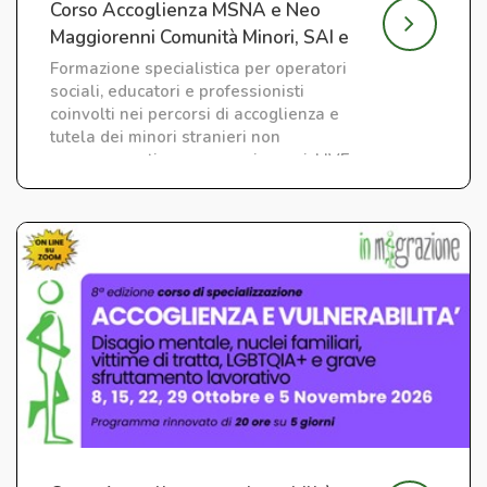
Corso Accoglienza MSNA e Neo
Maggiorenni Comunità Minori, SAI e
CAS
Formazione specialistica per operatori
sociali, educatori e professionisti
coinvolti nei percorsi di accoglienza e
tutela dei minori stranieri non
accompagnati e neo maggiorenni. LIVE
su ZOOM