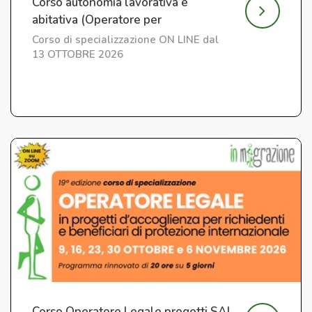
Corso autonomia lavorativa e
abitativa (Operatore per
l'Integrazione) ed. 7
Corso di specializzazione ON LINE dal
13 OTTOBRE 2026
Corso Operatore Legale progetti SAI