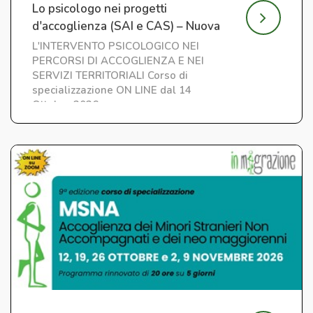
Lo psicologo nei progetti
d'accoglienza (SAI e CAS) – Nuova
edizione
L'INTERVENTO PSICOLOGICO NEI
PERCORSI DI ACCOGLIENZA E NEI
SERVIZI TERRITORIALI Corso di
specializzazione ON LINE dal 14
Ottobre 2026