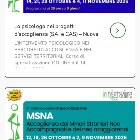
Lo psicologo nei progetti
d'accoglienza (SAI e CAS) – Nuova
edizione
L'INTERVENTO PSICOLOGICO NEI
PERCORSI DI ACCOGLIENZA E NEI
SERVIZI TERRITORIALI Corso di
specializzazione ON LINE dal 14
Ottobre 2026