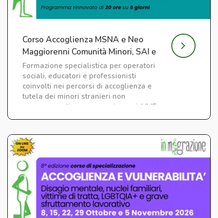
Corso Accoglienza MSNA e Neo
Maggiorenni Comunità Minori, SAI e
CAS
Formazione specialistica per operatori
sociali, educatori e professionisti
coinvolti nei percorsi di accoglienza e
tutela dei minori stranieri non
accompagnati e neo maggiorenni. LIVE
su ZOOM