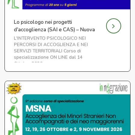
Lo psicologo nei progetti
d'accoglienza (SAI e CAS) – Nuova
edizione
L'INTERVENTO PSICOLOGICO NEI
PERCORSI DI ACCOGLIENZA E NEI
SERVIZI TERRITORIALI Corso di
specializzazione ON LINE dal 14
Ottobre 2026