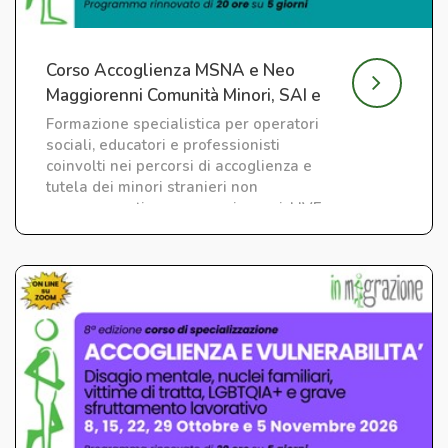
Corso Accoglienza MSNA e Neo
Maggiorenni Comunità Minori, SAI e
CAS
Formazione specialistica per operatori
sociali, educatori e professionisti
coinvolti nei percorsi di accoglienza e
tutela dei minori stranieri non
accompagnati e neo maggiorenni. LIVE
su ZOOM