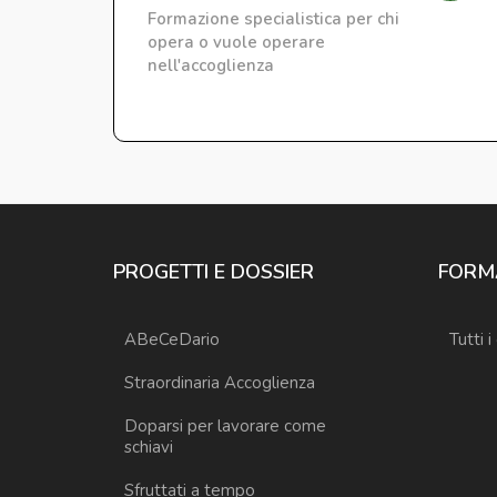
Formazione specialistica per chi
opera o vuole operare
nell'accoglienza
PROGETTI E DOSSIER
FORM
ABeCeDario
Tutti i
Straordinaria Accoglienza
Doparsi per lavorare come
schiavi
Sfruttati a tempo