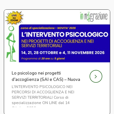
Lo psicologo nei progetti
d'accoglienza (SAI e CAS) – Nuova
edizione
L'INTERVENTO PSICOLOGICO NEI
PERCORSI DI ACCOGLIENZA E NEI
SERVIZI TERRITORIALI Corso di
specializzazione ON LINE dal 14
Ottobre 2026