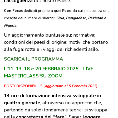
l'accoglienza
del nostro Paese.
Con Focus
dedicati proprio a quei
Paesi
da cui si riscontra una
crescita del numero di sbarchi:
Siria, Bangladesh, Pakistan e
Nigeria.
Un aggiornamento puntuale su: normativa;
condizioni dei paesi di origine; motivi che portano
alla fuga; rotte e i viaggi dei richiedenti asilo.
SCARICA IL PROGRAMMA
L'11, 13, 18 e 20 FEBBRAIO 2025 - LIVE
MASTERCLASS SU ZOOM
POSTI DISPONIBILI: 5 (
aggiornato al
5 Febbraio
2025
)
14 ore di formazione intensiva sviluppate in
quattro giornate
, attraverso un approccio che,
partendo da solidi fondamenti teorici, si sviluppa
nella
concretezza del "fare"
. Saper l
eggere