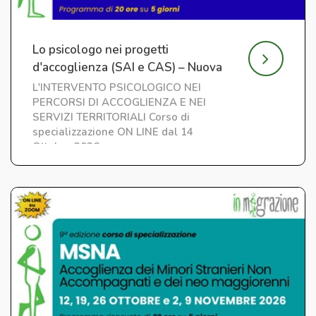
Lo psicologo nei progetti
d'accoglienza (SAI e CAS) – Nuova
edizione
L'INTERVENTO PSICOLOGICO NEI
PERCORSI DI ACCOGLIENZA E NEI
SERVIZI TERRITORIALI Corso di
specializzazione ON LINE dal 14
Ottobre 2026