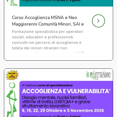
Corso Accoglienza MSNA e Neo
Maggiorenni Comunità Minori, SAI e
CAS
Formazione specialistica per operatori
sociali, educatori e professionisti
coinvolti nei percorsi di accoglienza e
tutela dei minori stranieri non
accompagnati e neo maggiorenni. LIVE
su ZOOM