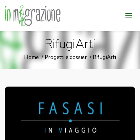
RifugiArti
Home
Progetti e dossier
RifugiArti