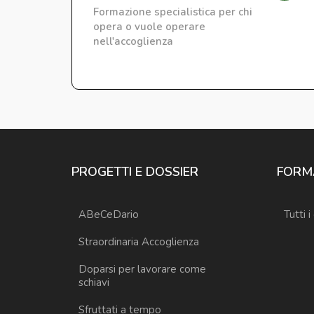
Formazione specialistica per chi
opera o vuole operare
nell'accoglienza
PROGETTI E DOSSIER
FORM
ABeCeDario
Tutti i
Straordinaria Accoglienza
Doparsi per lavorare come
schiavi
Sfruttati a tempo